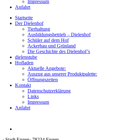
Impressum
Anfahrt
Startseite
Der Dielenhof
Tierhaltung
Ausbildungsbetrieb – Dielenhof
Schüler auf dem Hof
Ackerbau und Grünland
Die Geschichte des Dielenhof’s
dielenstube
Hofladen
Aktuelle Angebote:
Auszug aus unserer Produktpalette:
Öffnungszeiten
Kontakt
Datenschutzerklärung
Links
Impressum
Anfahrt
·
Stadt Engen
·
78234 Engen