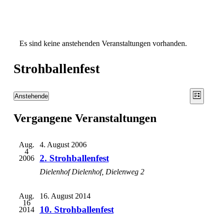
Es sind keine anstehenden Veranstaltungen vorhanden.
Strohballenfest
Ansic
Vera
Anstehende
Liste
Ansic
Datum
Navig
wählen.
Navi
Vergangene Veranstaltungen
Aug.
4. August 2006
4
2. Strohballenfest
2006
Dielenhof
Dielenhof, Dielenweg 2
Aug.
16. August 2014
16
10. Strohballenfest
2014